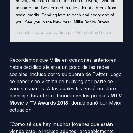
movie, and in an effort to focus on the work, I wanted
to share that I’ve decided to take a bit of a break from
social media. Sending love to each and every one of
you. See you in the New Year! Millie Bobby Brown
Una publicación compartida por
Millie Bobby Brown
(@milliebobbybrown) el
Recordemos que Millie en ocasiones anteriores
había decidido alejarse un poco de las redes
sociales, incluso cerró su cuenta de Twitter luego
de haber sido víctima de bullying por parte de
varios usuarios. A los cuales les envió un claro
mensaje durante su discurso en los premios
MTV
Movie y TV Awards 2018,
donde ganó por Mejor
actuación.
“Como sé que hay muchos jóvenes que están
viendo esto, e incluso adultos, probablemente