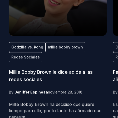
Godzilla vs. Kong
millie bobby brown
C
Redes Sociales
R
Millie Bobby Brown le dice adiós a las
Fa
redes sociales
añ
By
Jeniffer Espinosa
noviembre 28, 2018
B
Millie Bobby Brown ha decidido que quiere
Es
tiempo para ella, por lo tanto ha afirmado que
ca
necesita...
sus