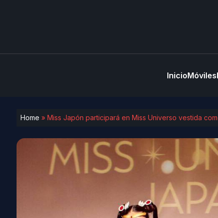
Inicio
Móviles
Home
»
Miss Japón participará en Miss Universo vestida co