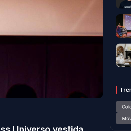
Tre
Col
Móv
iss Universo vestida