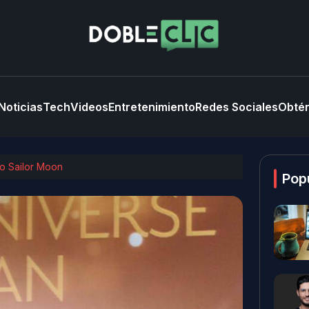
Noticias
Tech
Videos
Entretenimiento
Redes Sociales
Obtén
mo Sailor Moon
Pop