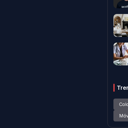
Tre
Col
Móv