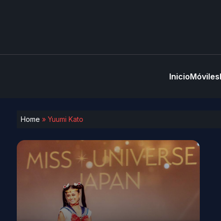
Inicio
Móviles
Home
»
Yuumi Kato