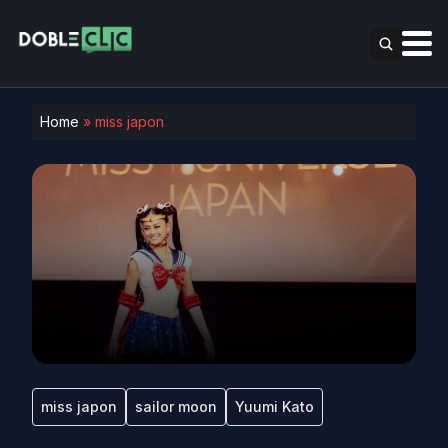
Home
»
miss japon
miss japon
sailor moon
Yuumi Kato