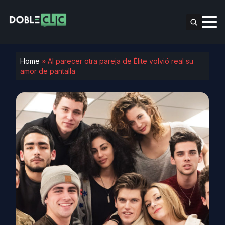
Home
»
Al parecer otra pareja de Élite volvió real su
amor de pantalla