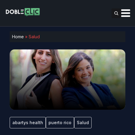
Home
»
Salud
abartys health
puerto rico
Salud