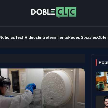
Noticias
Tech
Videos
Entretenimiento
Redes Sociales
Obtén
Pop