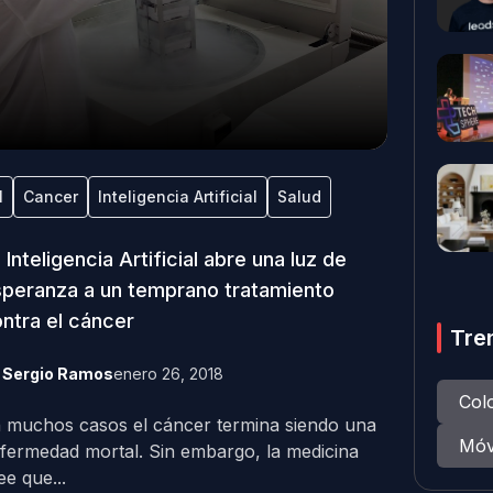
I
Cancer
Inteligencia Artificial
Salud
 Inteligencia Artificial abre una luz de
peranza a un temprano tratamiento
ntra el cáncer
Tre
y
Sergio Ramos
enero 26, 2018
Col
 muchos casos el cáncer termina siendo una
Móv
fermedad mortal. Sin embargo, la medicina
ee que...