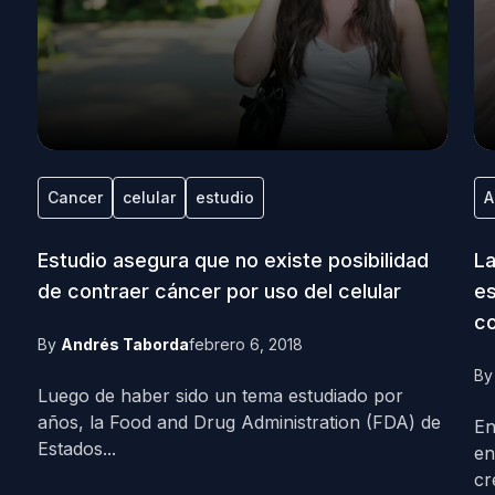
Cancer
celular
estudio
A
Estudio asegura que no existe posibilidad
La
de contraer cáncer por uso del celular
es
co
By
Andrés Taborda
febrero 6, 2018
B
Luego de haber sido un tema estudiado por
años, la Food and Drug Administration (FDA) de
En
Estados...
en
cr