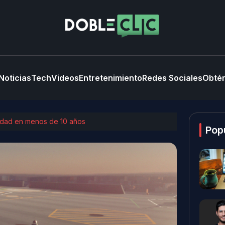
Noticias
Tech
Videos
Entretenimiento
Redes Sociales
Obtén
lidad en menos de 10 años
Pop