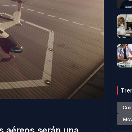
Tre
Col
Móv
is aéreos serán una