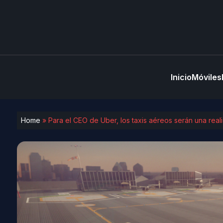
Inicio
Móviles
Home
»
Para el CEO de Uber, los taxis aéreos serán una rea